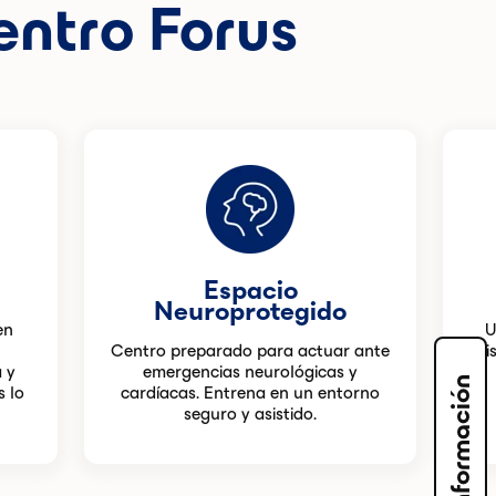
entro Forus
Espacio
Neuroprotegido
en
U
Centro preparado para actuar ante
di
 y
emergencias neurológicas y
Solicita información
s lo
cardíacas. Entrena en un entorno
seguro y asistido.