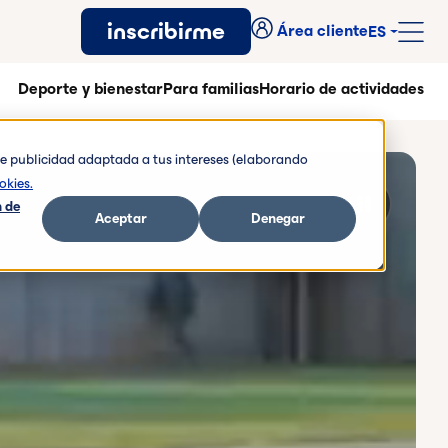
inscribirme
Área cliente
ES
Deporte y bienestar
Para familias
Horario de actividades
rte publicidad adaptada a tus intereses (elaborando
okies.
 de
Aceptar
Denegar