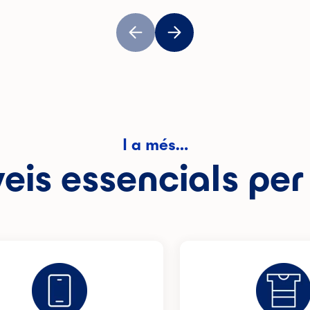
I a més…
eis essencials per