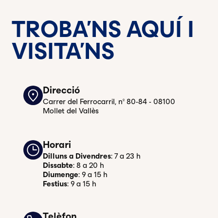
TROBA'NS AQUÍ I
VISITA'NS
Direcció
Carrer del Ferrocarril, nº 80-84 - 08100
Mollet del Vallès
Horari
Dilluns a Divendres
: 7 a 23 h
Dissabte
: 8 a 20 h
Diumenge
: 9 a 15 h
Festius
: 9 a 15 h
Telèfon