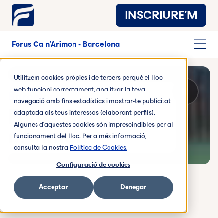
INSCRIURE'M
Forus Ca n'Arimon - Barcelona
Utilitzem cookies pròpies i de tercers perquè el lloc
web funcioni correctament, analitzar la teva
Barcelona
navegació amb fins estadístics i mostrar-te publicitat
Forus Ca
adaptada als teus interessos (elaborant perfils).
Algunes d'aquestes cookies són imprescindibles per al
n'Arimon
funcionament del lloc. Per a més informació,
consulta la nostra
Política de Cookies.
Vídeo de fondo en reproducción
Configuració de cookies
Acceptar
Denegar