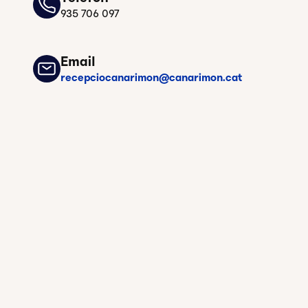
935 706 097
Email
recepciocanarimon@canarimon.cat